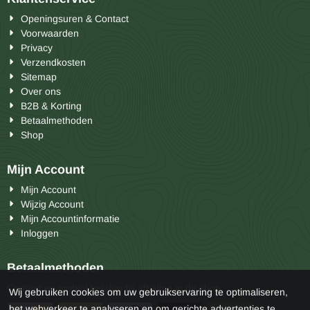
Openingsuren & Contact
Voorwaarden
Privacy
Verzendkosten
Sitemap
Over ons
B2B & Korting
Betaalmethoden
Shop
Mijn Account
Mijn Account
Wijzig Account
Mijn Accountinformatie
Inloggen
Betaalmethoden
Contant en mobiel betalen bij afhaling in de shop .
Wij gebruiken cookies om uw gebruikservaring te optimaliseren,
het webverkeer te analyseren en om gerichte advertenties te