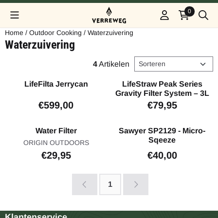
Cookievoorkeuren zijn beschikbaar. Kies instellingen of sta alle
0
Home
/
Outdoor Cooking
/
Waterzuivering
Waterzuivering
Sorteermethode
4
Artikelen
LifeFilta Jerrycan
LifeStraw Peak Series
Gravity Filter System – 3L
Prijs: 599,00
Prijs: 79,95
€599,00
€79,95
Water Filter
Sawyer SP2129 - Micro-
Sqeeze
Merk:
ORIGIN OUTDOORS
Prijs: 29,95
Prijs: 40,00
€29,95
€40,00
1
Klantenservice