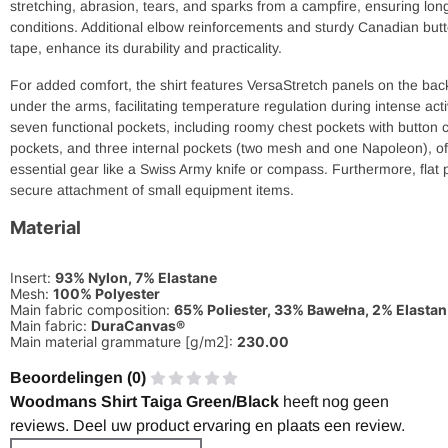
stretching, abrasion, tears, and sparks from a campfire, ensuring lon
conditions. Additional elbow reinforcements and sturdy Canadian butt
tape, enhance its durability and practicality.
For added comfort, the shirt features VersaStretch panels on the back
under the arms, facilitating temperature regulation during intense activ
seven functional pockets, including roomy chest pockets with button c
pockets, and three internal pockets (two mesh and one Napoleon), of
essential gear like a Swiss Army knife or compass. Furthermore, flat 
secure attachment of small equipment items.
Material
Insert:
93% Nylon, 7% Elastane
Mesh:
100% Polyester
Main fabric composition:
65% Poliester, 33% Bawełna, 2% Elastan
Main fabric:
DuraCanvas®
Main material grammature [g/m2]:
230.00
Beoordelingen (
0
)
Woodmans Shirt Taiga Green/Black
heeft nog geen
reviews. Deel uw product ervaring en plaats een review.