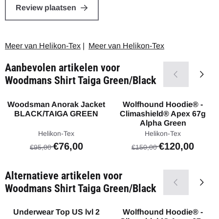
Review plaatsen
Meer van Helikon-Tex
|
Meer van Helikon-Tex
Aanbevolen artikelen voor
Woodmans Shirt Taiga Green/Black
Woodsman Anorak Jacket
Wolfhound Hoodie® -
BLACK/TAIGA GREEN
Climashield® Apex 67g
Alpha Green
Merk:
Merk:
Helikon-Tex
Helikon-Tex
Van 95,00 voor 76,00
Van 150,00 voor
€76,00
€120,00
€95,00
€150,00
Alternatieve artikelen voor
Woodmans Shirt Taiga Green/Black
Underwear Top US lvl 2
Wolfhound Hoodie® -