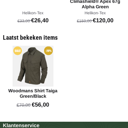
Climashield® Apex 67g
Alpha Green
Merk:
Merk:
Helikon-Tex
Helikon-Tex
Van 33,00 voor 26,40
Van 150,00 voor
€26,40
€120,00
€33,00
€150,00
Laatst bekeken items
Woodmans Shirt Taiga
Green/Black
€
56,00
€
70,00
Klantenservice