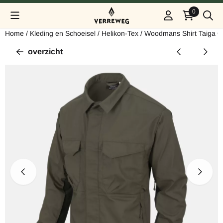
Cookievoorkeuren zijn beschikbaar. Kies instellingen of sta alle
0
Home
/
Kleding en Schoeisel
/
Helikon-Tex
/
Woodmans Shirt Taiga G
overzicht